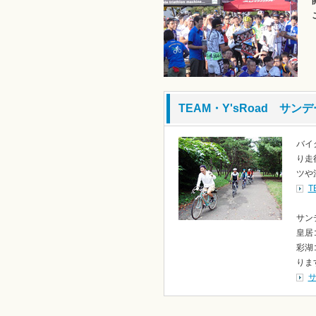
TEAM・Y'sRoad サ
バイ
り走
ツや
T
サン
皇居
彩湖
りま