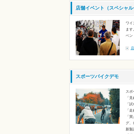
店舗イベント（スペシャル
ワイ
ます
ベン
スポーツバイクデモ
スポ
「見
「試
「走
「買
グ、
新製