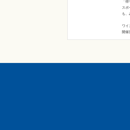
「得
スポ
も、
ワイ
開催